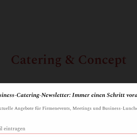
Catering & Concept
dition seit 
iness-Catering-Newsletter: Immer einen Schritt vor
tuelle Angebote für Firmenevents, Meetings und Business-Lunch
g in Wien – Frederi
l eintragen